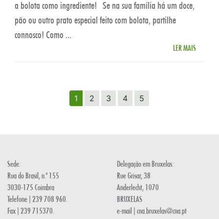
a bolota como ingrediente! Se na sua família há um doce,
pão ou outro prato especial feito com bolota, partilhe
connosco! Como ...
LER MAIS
1
2
3
4
5
Sede:
Delegação em Bruxelas:
Rua do Brasil, n.º 155
Rue Grisar, 38
3030-175 Coimbra
Anderlecht, 1070
Telefone | 239 708 960.
BRUXELAS
Fax | 239 715370.
e-mail | cna.bruxelas@cna.pt