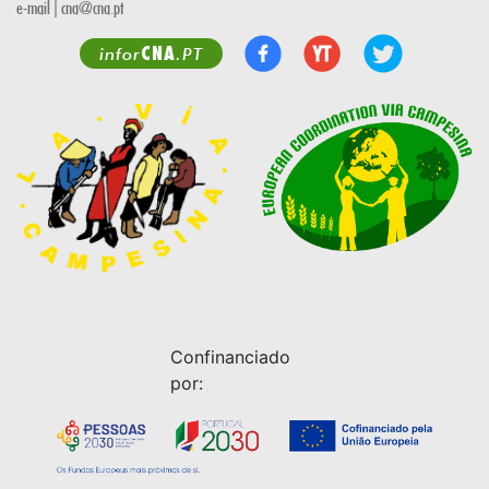
e-mail | cna@cna.pt
CNA
infor
.PT
Confinanciado
por: