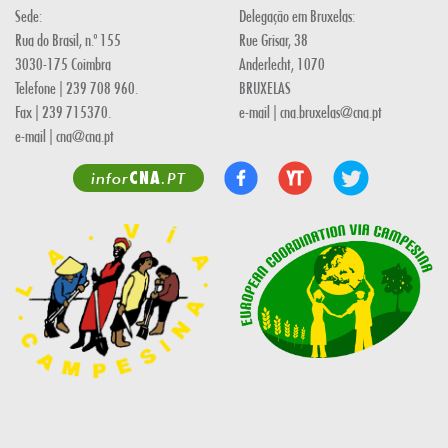
Sede:
Delegação em Bruxelas:
Rua do Brasil, n.º 155
Rue Grisar, 38
3030-175 Coimbra
Anderlecht, 1070
Telefone | 239 708 960.
BRUXELAS
Fax | 239 715370.
e-mail | cna.bruxelas@cna.pt
e-mail | cna@cna.pt
CNA
infor
.PT