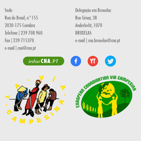
Sede:
Delegação em Bruxelas:
Rua do Brasil, n.º 155
Rue Grisar, 38
3030-175 Coimbra
Anderlecht, 1070
Telefone | 239 708 960.
BRUXELAS
Fax | 239 715370.
e-mail | cna.bruxelas@cna.pt
e-mail | cna@cna.pt
CNA
infor
.PT