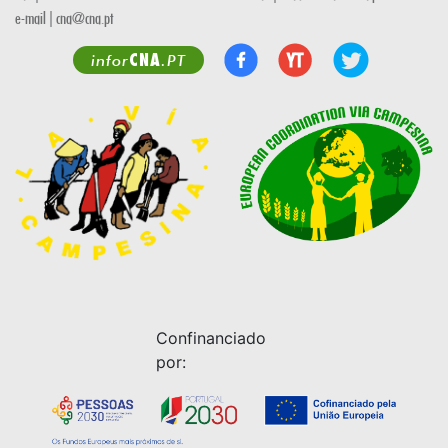
e-mail | cna@cna.pt
CNA
infor
.PT
Confinanciado
por: