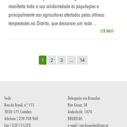
manifesta toda a sua solidariedade às populações e
principalmente aos agricultores afectados pelas últimas
tempestades no Distrito, que deixaram um rasto ...
LER MAIS
1
2
3
...
14
Sede:
Delegação em Bruxelas:
Rua do Brasil, n.º 155
Rue Grisar, 38
3030-175 Coimbra
Anderlecht, 1070
Telefone | 239 708 960.
BRUXELAS
Fax | 239 715370.
e-mail | cna.bruxelas@cna.pt