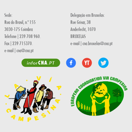
Sede:
Delegação em Bruxelas:
Rua do Brasil, n.º 155
Rue Grisar, 38
3030-175 Coimbra
Anderlecht, 1070
Telefone | 239 708 960.
BRUXELAS
Fax | 239 715370.
e-mail | cna.bruxelas@cna.pt
e-mail | cna@cna.pt
CNA
infor
.PT