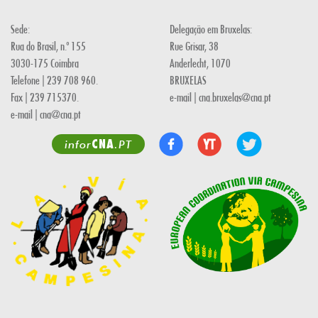
Sede:
Delegação em Bruxelas:
Rua do Brasil, n.º 155
Rue Grisar, 38
3030-175 Coimbra
Anderlecht, 1070
Telefone | 239 708 960.
BRUXELAS
Fax | 239 715370.
e-mail | cna.bruxelas@cna.pt
e-mail | cna@cna.pt
CNA
infor
.PT