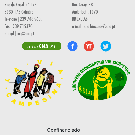
Rua do Brasil, n.º 155
Rue Grisar, 38
3030-175 Coimbra
Anderlecht, 1070
Telefone | 239 708 960.
BRUXELAS
Fax | 239 715370.
e-mail | cna.bruxelas@cna.pt
e-mail | cna@cna.pt
CNA
infor
.PT
Confinanciado