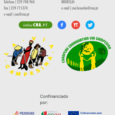
Telefone | 239 708 960.
BRUXELAS
Fax | 239 715370.
e-mail | cna.bruxelas@cna.pt
e-mail | cna@cna.pt
CNA
infor
.PT
Confinanciado
por: