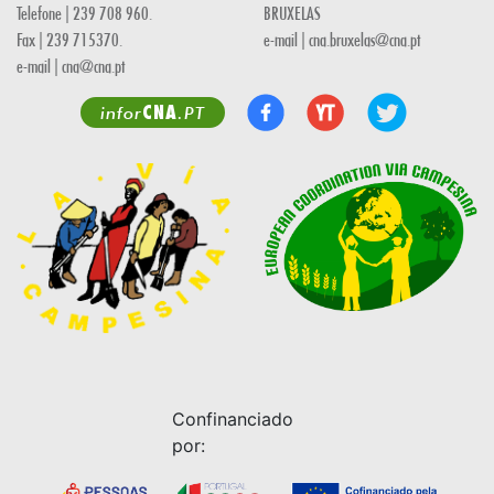
Telefone | 239 708 960.
BRUXELAS
Fax | 239 715370.
e-mail | cna.bruxelas@cna.pt
e-mail | cna@cna.pt
CNA
infor
.PT
Confinanciado
por: