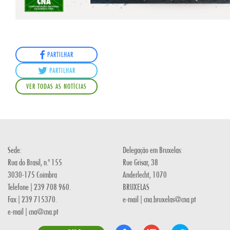
PARTILHAR
PARTILHAR
VER TODAS AS NOTÍCIAS
Sede:
Delegação em Bruxelas:
Rua do Brasil, n.º 155
Rue Grisar, 38
3030-175 Coimbra
Anderlecht, 1070
Telefone | 239 708 960.
BRUXELAS
Fax | 239 715370.
e-mail | cna.bruxelas@cna.pt
e-mail | cna@cna.pt