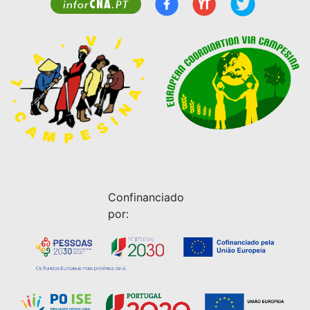
CNA
infor
.PT
Confinanciado
por: