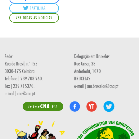
PARTILHAR
VER TODAS AS NOTÍCIAS
Sede:
Delegação em Bruxelas:
Rua do Brasil, n.º 155
Rue Grisar, 38
3030-175 Coimbra
Anderlecht, 1070
Telefone | 239 708 960.
BRUXELAS
Fax | 239 715370.
e-mail | cna.bruxelas@cna.pt
e-mail | cna@cna.pt
CNA
infor
.PT