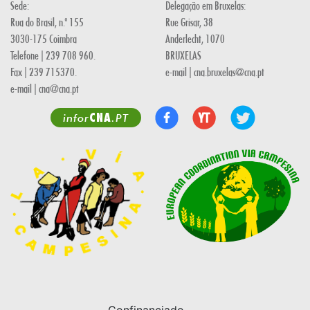
Sede:
Delegação em Bruxelas:
Rua do Brasil, n.º 155
Rue Grisar, 38
3030-175 Coimbra
Anderlecht, 1070
Telefone | 239 708 960.
BRUXELAS
Fax | 239 715370.
e-mail | cna.bruxelas@cna.pt
e-mail | cna@cna.pt
CNA
infor
.PT
Confinanciado