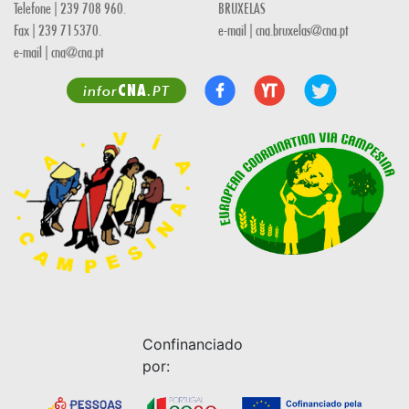
Telefone | 239 708 960.
BRUXELAS
Fax | 239 715370.
e-mail | cna.bruxelas@cna.pt
e-mail | cna@cna.pt
CNA
infor
.PT
Confinanciado
por: