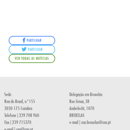
PARTILHAR
PARTILHAR
VER TODAS AS NOTÍCIAS
Sede:
Delegação em Bruxelas:
Rua do Brasil, n.º 155
Rue Grisar, 38
3030-175 Coimbra
Anderlecht, 1070
Telefone | 239 708 960.
BRUXELAS
Fax | 239 715370.
e-mail | cna.bruxelas@cna.pt
e-mail | cna@cna.pt