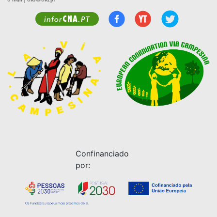
CNA
infor
.PT
Confinanciado
por: