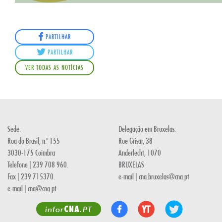
PARTILHAR
PARTILHAR
VER TODAS AS NOTÍCIAS
Sede:
Delegação em Bruxelas:
Rua do Brasil, n.º 155
Rue Grisar, 38
3030-175 Coimbra
Anderlecht, 1070
Telefone | 239 708 960.
BRUXELAS
Fax | 239 715370.
e-mail | cna.bruxelas@cna.pt
e-mail | cna@cna.pt
CNA
infor
.PT