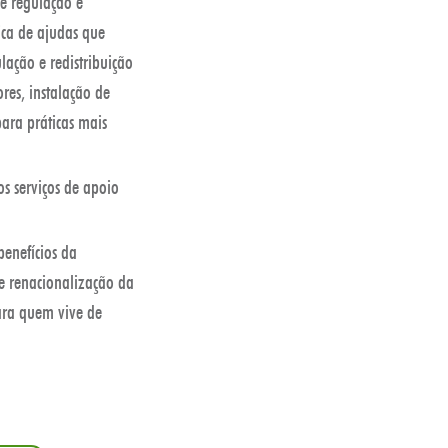
e regulação e
ica de ajudas que
ação e redistribuição
res, instalação de
para práticas mais
s serviços de apoio
benefícios da
de renacionalização da
para quem vive de