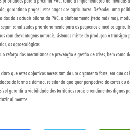
as prioridades para a próxima PAC, como a implementação de medidas d
do, garantindo preços justos pagos aos agricultores. Defendeu uma polít
 dos dois actuais pilares da PAC, o plafonamento (tecto máximo), modul
s sejam canalizadas prioritariamente para os pequenos e médios agriculto
onas com desvantagens naturais, sistemas mistos de produção e transição 
ular, as agroecológicas.
 o reforço dos mecanismos de prevenção e gestão de crises, bem como do
 claro que estes objectivos necessitam de um orçamento forte, em que os 
dados de forma sistémica, rejeitando qualquer perspectiva de cortes ou 
sível garantir a viabilidade dos territórios rurais e rendimentos dignos 
duzir alimentos.