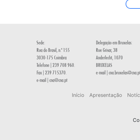
Sede:
Delegação em Bruxelas:
Rua do Brasil, n.º 155
Rue Grisar, 38
3030-175 Coimbra
Anderlecht, 1070
Telefone | 239 708 960.
BRUXELAS
Fax | 239 715370.
e-mail | cna.bruxelas@cna.p
e-mail | cna@cna.pt
Início
Apresentação
Notíc
Co