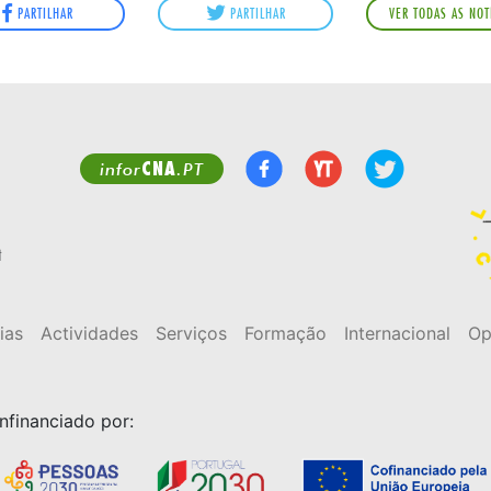
PARTILHAR
PARTILHAR
VER TODAS AS NOT
CNA
infor
.PT
t
ias
Actividades
Serviços
Formação
Internacional
Op
nfinanciado por: