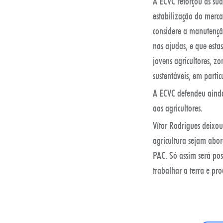
A ECVC reforçou as su
estabilização do merca
considere a manutenção
nas ajudas, e que esta
jovens agricultores, z
sustentáveis, em partic
A ECVC defendeu ainda
aos agricultores.
Vítor Rodrigues deixou
agricultura sejam abor
PAC. Só assim será pos
trabalhar a terra e pro