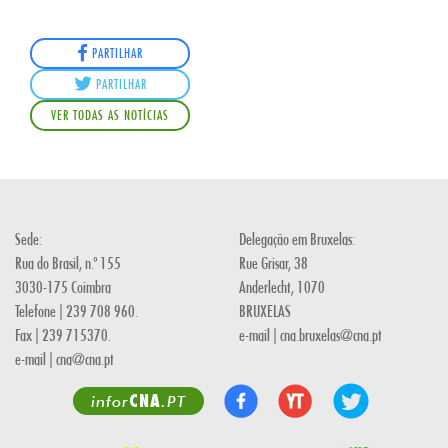
PARTILHAR
PARTILHAR
VER TODAS AS NOTÍCIAS
Sede:
Delegação em Bruxelas:
Rua do Brasil, n.º 155
Rue Grisar, 38
3030-175 Coimbra
Anderlecht, 1070
Telefone | 239 708 960.
BRUXELAS
Fax | 239 715370.
e-mail | cna.bruxelas@cna.pt
e-mail | cna@cna.pt
CNA
infor
.PT