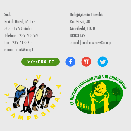
Sede:
Delegação em Bruxelas:
Rua do Brasil, n.º 155
Rue Grisar, 38
3030-175 Coimbra
Anderlecht, 1070
Telefone | 239 708 960.
BRUXELAS
Fax | 239 715370.
e-mail | cna.bruxelas@cna.pt
e-mail | cna@cna.pt
CNA
infor
.PT