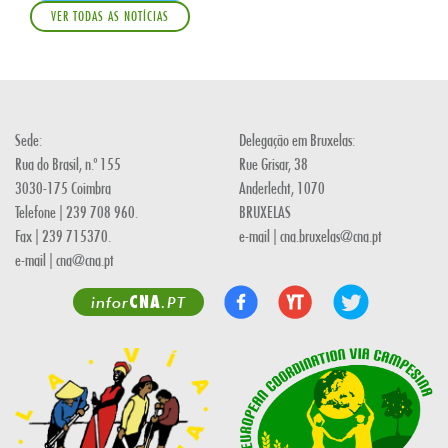
VER TODAS AS NOTÍCIAS
Sede:
Delegação em Bruxelas:
Rua do Brasil, n.º 155
Rue Grisar, 38
3030-175 Coimbra
Anderlecht, 1070
Telefone | 239 708 960.
BRUXELAS
Fax | 239 715370.
e-mail | cna.bruxelas@cna.pt
e-mail | cna@cna.pt
CNA
infor
.PT