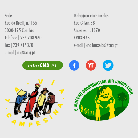
Sede:
Delegação em Bruxelas:
Rua do Brasil, n.º 155
Rue Grisar, 38
3030-175 Coimbra
Anderlecht, 1070
Telefone | 239 708 960.
BRUXELAS
Fax | 239 715370.
e-mail | cna.bruxelas@cna.pt
e-mail | cna@cna.pt
CNA
infor
.PT