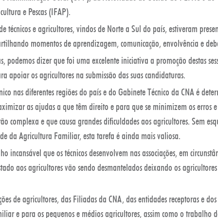
ultura e Pescas (IFAP).
e técnicos e agricultores, vindos de Norte a Sul do país, estiveram pres
rtilhando momentos de aprendizagem, comunicação, envolvência e deb
ias, podemos dizer que foi uma excelente iniciativa a promoção destas ses
a apoiar os agricultores na submissão das suas candidaturas.
nico nas diferentes regiões do país e do Gabinete Técnico da CNA é dete
ximizar as ajudas a que têm direito e para que se minimizem os erros e 
 tão complexa e que causa grandes dificuldades aos agricultores. Sem es
de da Agricultura Familiar, esta tarefa é ainda mais valiosa.
ho incansável que os técnicos desenvolvem nas associações, em circunstâ
stado aos agricultores vão sendo desmantelados deixando os agricultore
ções de agricultores, das Filiadas da CNA, das entidades receptoras e dos
miliar e para os pequenos e médios agricultores, assim como o trabalho