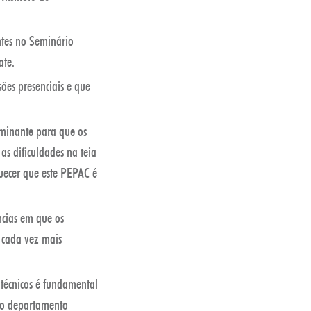
entes no Seminário
ate.
sões presenciais e que
rminante para que os
as dificuldades na teia
quecer que este PEPAC é
ncias em que os
s cada vez mais
 técnicos é fundamental
 do departamento