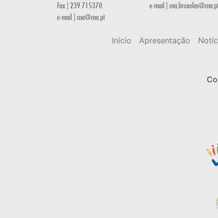
Fax | 239 715370.
e-mail | cna.bruxelas@cna.p
e-mail | cna@cna.pt
Início
Apresentação
Notíc
Co