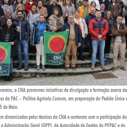
vereiro, a CNA promoveu iniciativas de divulgação e formação acerca da
as da PAC – Política Agrícola Comum, em preparação do Pedido Único 
15 de Maio.
oram dinamizadas pelos técnicos da CNA e contaram com a participação d
s e Administração Geral (GPP), da Autoridade de Gestão do PEPAC e do I