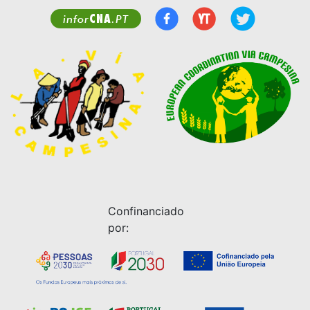
CNA
infor
.PT
Confinanciado
por: