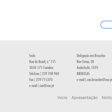
Sede:
Delegação em Bruxelas:
Rua do Brasil, n.º 155
Rue Grisar, 38
3030-175 Coimbra
Anderlecht, 1070
Telefone | 239 708 960.
BRUXELAS
Fax | 239 715370.
e-mail | cna.bruxelas@cna.p
e-mail | cna@cna.pt
Início
Apresentação
Notíc