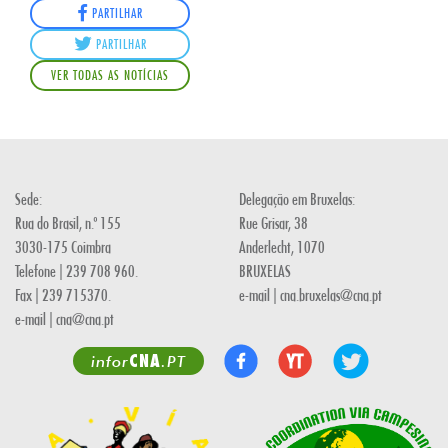
PARTILHAR
PARTILHAR
VER TODAS AS NOTÍCIAS
Sede:
Delegação em Bruxelas:
Rua do Brasil, n.º 155
Rue Grisar, 38
3030-175 Coimbra
Anderlecht, 1070
Telefone | 239 708 960.
BRUXELAS
Fax | 239 715370.
e-mail | cna.bruxelas@cna.pt
e-mail | cna@cna.pt
CNA
infor
.PT