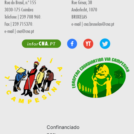
Rua do Brasil, n.º 155
Rue Grisar, 38
3030-175 Coimbra
Anderlecht, 1070
Telefone | 239 708 960.
BRUXELAS
Fax | 239 715370.
e-mail | cna.bruxelas@cna.pt
e-mail | cna@cna.pt
CNA
infor
.PT
Confinanciado