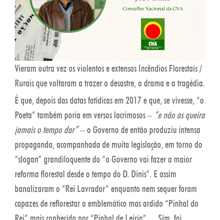
Vieram outra vez os violentos e extensos Incêndios Florestais /
Rurais que voltaram a trazer o desastre, o drama e a tragédia.
É que, depois das datas fatídicas em 2017 e que, se vivesse, “o
Poeta” também poria em versos lacrimosos –
“e não as queira
jamais o tempo dar”
– o Governo de então produziu intensa
propaganda, acompanhada de muita legislação, em torno do
“slogan” grandiloquente do “o Governo vai fazer a maior
reforma florestal desde o tempo do D. Dinis”. E assim
banalizaram o “Rei Lavrador” enquanto nem sequer foram
capazes de reflorestar o emblemático mas ardido “Pinhal do
Rei” mais conhecido por “Pinhal de Leiria”… Sim, foi