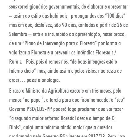
seus correligionários governamentais, de elaborar e apresentar
– assim ao estilo das habituais propagandas dos “100 dias”
mas em que, desta vez, são 90 dias, contados a partir de 26 de
Setembro – está ele incumbido da apresentação, nesse prazo,
de um “Plano de Intervenção para a Floresta” por forma a
valorizar a Floresta e a prevenir os Incêndios Florestais /
Rurais. Pois, pois diremos nós, “de boas intenções está o
Inferno cheio” mas, ainda assim e pelos vistos, não cessa de
arder… passe a analogia.
E caso o Ministro da Agricultura execute em três meses, pelo
menos “no papel”, a tarefa para que ficou nomeado, o “seu”
Governo PSD/CDS-PP poderá logo proclamar que vai fazer
“a segunda maior reforma florestal desde o tempo de D.
Dinis”, quiçá uma reforma ainda maior que a anterior
proclamada pelo Governo PS vigente em 2017/18. Bem, isso