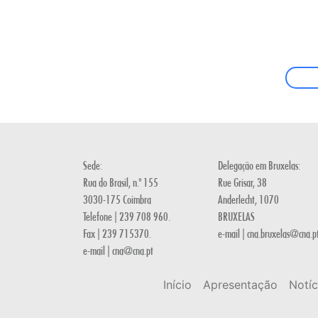
Sede:
Delegação em Bruxelas:
Rua do Brasil, n.º 155
Rue Grisar, 38
3030-175 Coimbra
Anderlecht, 1070
Telefone | 239 708 960.
BRUXELAS
Fax | 239 715370.
e-mail | cna.bruxelas@cna.p
e-mail | cna@cna.pt
Início
Apresentação
Notíc