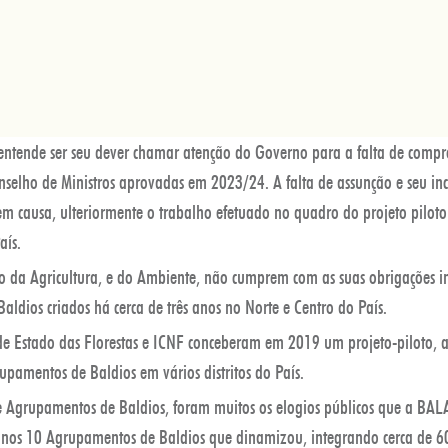
ntende ser seu dever chamar atenção do Governo para a falta de compro
nselho de Ministros aprovadas em 2023/24. A falta de assunção e seu i
em causa, ulteriormente o trabalho efetuado no quadro do projeto piloto
aís.
o da Agricultura, e do Ambiente, não cumprem com as suas obrigações in
ldios criados há cerca de três anos no Norte e Centro do País.
de Estado das Florestas e ICNF conceberam em 2019 um projeto-piloto, a
pamentos de Baldios em vários distritos do País.
de Agrupamentos de Baldios, foram muitos os elogios públicos que a BAL
 nos 10 Agrupamentos de Baldios que dinamizou, integrando cerca de 60