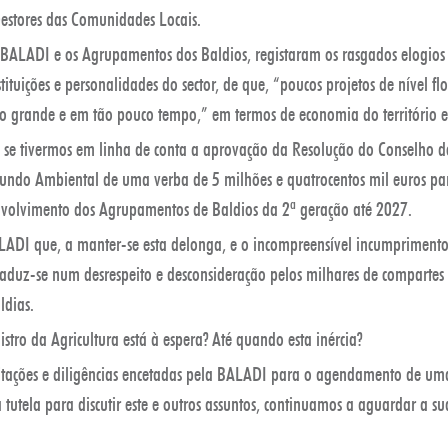
Gestores das Comunidades Locais.
BALADI e os Agrupamentos dos Baldios, registaram os rasgados elogios
stituições e personalidades do sector, de que, “poucos projetos de nível fl
 grande e em tão pouco tempo,” em termos de economia do território e a
e se tivermos em linha de conta a aprovação da Resolução do Conselho d
undo Ambiental de uma verba de 5 milhões e quatrocentos mil euros par
nvolvimento dos Agrupamentos de Baldios da 2ª geração até 2027.
ADI que, a manter-se esta delonga, e o incompreensível incumprimento
traduz-se num desrespeito e desconsideração pelos milhares de comparte
ldias.
istro da Agricultura está à espera? Até quando esta inércia?
icitações e diligências encetadas pela BALADI para o agendamento de um
 tutela para discutir este e outros assuntos, continuamos a aguardar a su