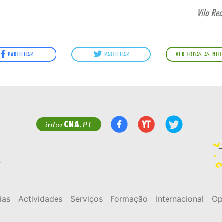
Vila Re
PARTILHAR
PARTILHAR
VER TODAS AS NOT
CNA
infor
.PT
t
ias
Actividades
Serviços
Formação
Internacional
Op