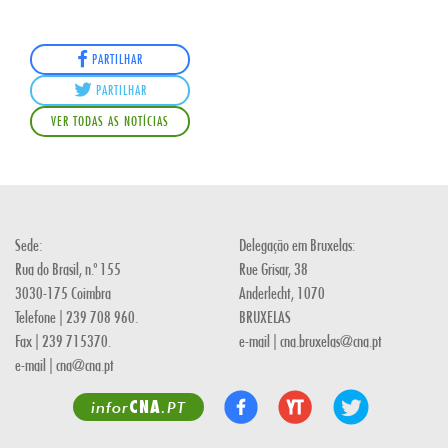
PARTILHAR
PARTILHAR
VER TODAS AS NOTÍCIAS
Sede:
Delegação em Bruxelas:
Rua do Brasil, n.º 155
Rue Grisar, 38
3030-175 Coimbra
Anderlecht, 1070
Telefone | 239 708 960.
BRUXELAS
Fax | 239 715370.
e-mail | cna.bruxelas@cna.pt
e-mail | cna@cna.pt
CNA
infor
.PT