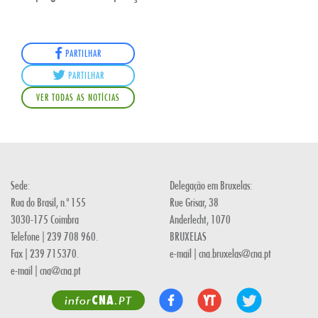
PARTILHAR
PARTILHAR
VER TODAS AS NOTÍCIAS
Sede:
Delegação em Bruxelas:
Rua do Brasil, n.º 155
Rue Grisar, 38
3030-175 Coimbra
Anderlecht, 1070
Telefone | 239 708 960.
BRUXELAS
Fax | 239 715370.
e-mail | cna.bruxelas@cna.pt
e-mail | cna@cna.pt
CNA
infor
.PT