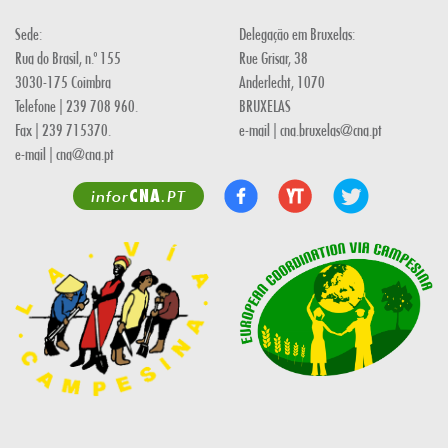
Sede:
Delegação em Bruxelas:
Rua do Brasil, n.º 155
Rue Grisar, 38
3030-175 Coimbra
Anderlecht, 1070
Telefone | 239 708 960.
BRUXELAS
Fax | 239 715370.
e-mail | cna.bruxelas@cna.pt
e-mail | cna@cna.pt
CNA
infor
.PT