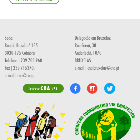
Sede:
Delegação em Bruxelas:
Rua do Brasil, n.º 155
Rue Grisar, 38
3030-175 Coimbra
Anderlecht, 1070
Telefone | 239 708 960.
BRUXELAS
Fax | 239 715370.
e-mail | cna.bruxelas@cna.pt
e-mail | cna@cna.pt
CNA
infor
.PT