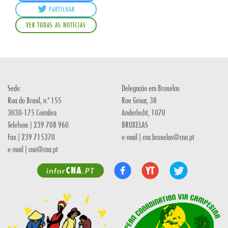
PARTILHAR
VER TODAS AS NOTÍCIAS
Sede:
Delegação em Bruxelas:
Rua do Brasil, n.º 155
Rue Grisar, 38
3030-175 Coimbra
Anderlecht, 1070
Telefone | 239 708 960.
BRUXELAS
Fax | 239 715370.
e-mail | cna.bruxelas@cna.pt
e-mail | cna@cna.pt
CNA
infor
.PT